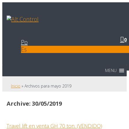
0
Po
Es
MENU
Inicio
»
Archivos para mayo 2019
Archive: 30/05/2019
Travel lift en venta GH 70 ton. (VENDIDO)