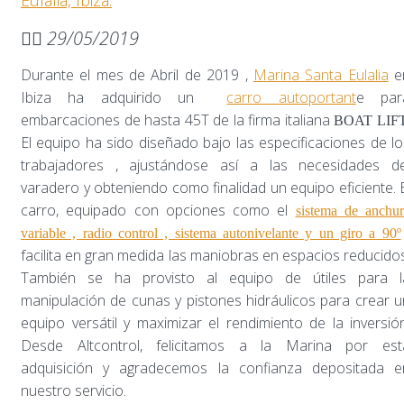
29/05/2019
Durante el mes de Abril de 2019 ,
Marina Santa Eulalia
e
Ibiza ha adquirido un
carro autoportant
e par
embarcaciones de hasta 45T de la firma italiana
BOAT LIF
El equipo ha sido diseñado bajo las especificaciones de lo
trabajadores , ajustándose así a las necesidades de
varadero y obteniendo como finalidad un equipo eficiente. E
carro, equipado con opciones como el
sistema de anchur
variable , radio control , sistema autonivelante y un giro a 90º
facilita en gran medida las maniobras en espacios reducidos
También se ha provisto al equipo de útiles para l
manipulación de cunas y pistones hidráulicos para crear u
equipo versátil y maximizar el rendimiento de la inversión
Desde Altcontrol, felicitamos a la Marina por est
adquisición y agradecemos la confianza depositada e
nuestro servicio.