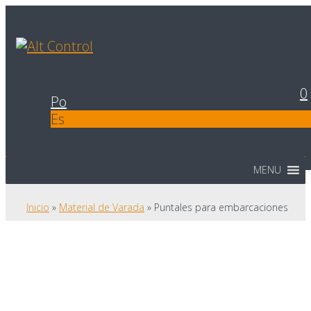
0
Po
Es
MENU
Inicio
»
Material de Varada
»
Puntales para embarcaciones