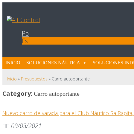
Po
Es
INICIO
SOLUCIONES NÁUTICA
SOLUCIONES IND
Inicio
»
Presupuestos
»
Carro autoportante
Category:
Carro autoportante
Nuevo carro de varada para el Club Náutico Sa Rapita,
09/03/2021