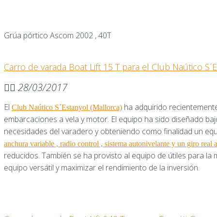
Grúa pórtico Ascom 2002 , 40T
Carro de varada Boat Lift 15 T para el Club Naútico S´E
28/03/2017
El
ha adquirido recientemen
Club Naútico S´Estanyol (Mallorca)
embarcaciones a vela y motor. El equipo ha sido diseñado bajo
necesidades del varadero y obteniendo como finalidad un equ
anchura variable , radio control , sistema autonivelante y un giro real 
reducidos. También se ha provisto al equipo de útiles para la
equipo versátil y maximizar el rendimiento de la inversión.