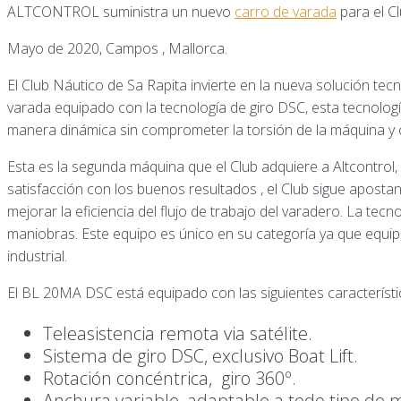
ALTCONTROL suministra un nuevo
carro de varada
para el Cl
Mayo de 2020, Campos , Mallorca.
El Club Náutico de Sa Rapita invierte en la nueva solución tec
varada equipado con la tecnología de giro DSC, esta tecnología
manera dinámica sin comprometer la torsión de la máquina y c
Esta es la segunda máquina que el Club adquiere a Altcontrol
satisfacción con los buenos resultados , el Club sigue aposta
mejorar la eficiencia del flujo de trabajo del varadero. La te
maniobras. Este equipo es único en su categoría ya que equi
industrial.
El BL 20MA DSC está equipado con las siguientes característi
Teleasistencia remota via satélite.
Sistema de giro DSC, exclusivo Boat Lift.
Rotación concéntrica, giro 360º.
Anchura variable, adaptable a todo tipo de 