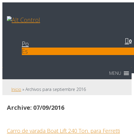
0
Po
Es
MENU
Inicio
»
Archivos para septiembre 2016
Archive: 07/09/2016
Carro de varada Boat Lift 240 Ton. para Ferretti