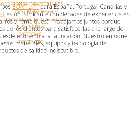
SOLUCIONES INDUSTRIALES
uipos
BOAT LIFT
para España, Portugal, Canarias y
Grúas Pórtico Industrial
FT
es un fabricante con décadas de experiencia en
Carros Autoportantes Industriales
carros y remolques). Trabajamos juntos porque
POSTVENTA
es de los clientes para satisfacerlas a lo largo de
NOTICIAS
desde el diseño a la fabricación. Nuestro enfoqu
e
nuevos materiales, equipos y tecnología de
CONTACTO
ductos de calidad indiscutible.
OPORTANTE
REMOLQUES HIDRÁULICO
OC LIFT)