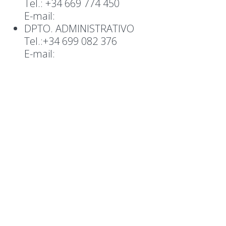
Tel.: +34 669 774 450
E-mail:
jordi@altcontrol.eu
DPTO. ADMINISTRATIVO
Tel.:+34 699 082 376
E-mail:
admin@altcontrol.eu