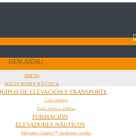
MENU
MENU
INICIO
SOLUCIONES NÁUTICA
QUIPOS DE ELEVACIÓN Y TRANSPORTE
Grúa pórtico
Grúa pórtico anfibia
FORMACIÓN
ELEVADORES NÁUTICOS
Elevador Golden™ mediante carriles