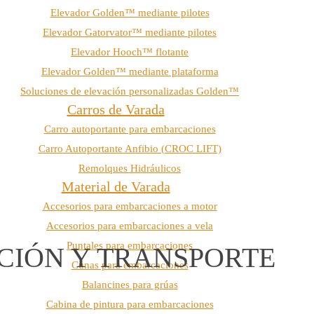
Elevador Golden™ mediante pilotes
Elevador Gatorvator™ mediante pilotes
Elevador Hooch™ flotante
Elevador Golden™ mediante plataforma
Soluciones de elevación personalizadas Golden™
Carros de Varada
Carro autoportante para embarcaciones
Carro Autoportante Anfibio (CROC LIFT)
Remolques Hidráulicos
Material de Varada
Accesorios para embarcaciones a motor
Accesorios para embarcaciones a vela
Puntales para embarcaciones
CIÓN Y TRANSPORTE
Cunas para embarcaciones
Balancines para grúas
Cabina de pintura para embarcaciones