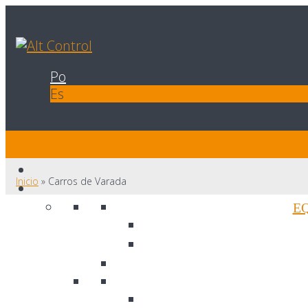
Po
Es
Inicio
»
Carros de Varada
E