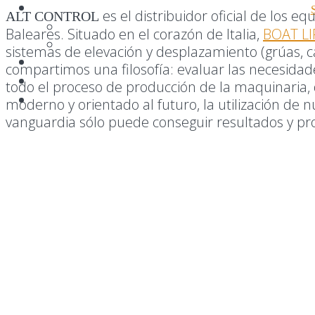
es el distribuidor oficial de los eq
ALT CONTROL
Baleares. Situado en el corazón de Italia,
BOAT LI
sistemas de elevación y
desplazamiento (grúas, 
compartimos una filosofía: evaluar las necesida
d
todo el proceso de producción de la maquinaria, 
moderno y orientado al futuro, la utilización de 
vanguardia sólo puede conseguir resultados y pro
CARRO AUTOPORTANTE
CARRO AUT
PARA EMBARCACIONES
ANFIBIO (CR