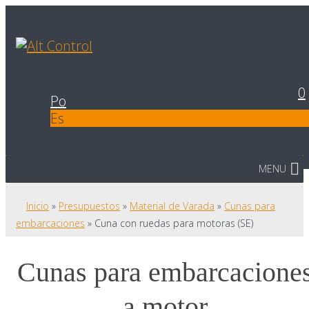
0
Po
Es
MENU
Inicio
»
Presupuestos
»
Material de Varada
»
Cunas para
embarcaciones
»
Cuna con ruedas para motoras (SE)
Cunas para embarcacione
a motor