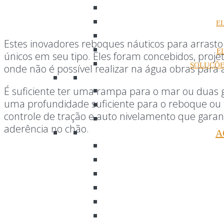
E
Estes inovadores reboques náuticos para arrasto
E
únicos em seu tipo. Eles foram concebidos, proje
SOLUÇÕE
onde não é possível realizar na água obras para 
É suficiente ter uma rampa para o mar ou duas g
uma profundidade suficiente para o reboque ou 
controle de tração e auto nivelamento que ga
aderência no chão.
A