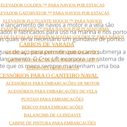
ELEVADOR GOLDEN ™ PARA NAVIOS POR ESTACAS
LEVADOR GATORVATOR ™ PARA NAVIOS POR ESTACAS
ELEVADOR FLUTUANTE HOOCH ™ PARA NAVIOS
 e lançamento de navios a motor e a vela são
LEVADOR GOLDEN ™ PARA NAVIOS POR PLATAFORMA
tados e fabricados para uso na marina e nos porto
S DE ELEVAÇÃO PERSONALIZADAS GOLDEN ™ PARA NAVIOS
as quais seria necessário um guindaste de pórtico.
CARROS DE VARADA
uias de aço para permitir que o carro submerja a
CARRO AUTOPORTANTE PARA EMBARCAÇÕES
lançamento. O Croc Lift incorpora um sistema de
CARRO AUTOPORTANTE ANFIBIO (CROC LIFT)
rante que os meios sempre mantenham uma boa
REBOQUES HIDRÁULICOS
CESSÓRIOS PARA O CANTEIRO NAVAL
ACESSÓRIOS PARA EMBARCAÇÕES DE MOTOR
ACESSÓRIOS PARA EMBARCAÇÕES DE VELA
PUNTAIS PARA EMBARCAÇÕES
BERÇOS PARA EMBARCAÇÕES
BALANCIMS DE GUINDASTE
CABINE DE PINTURA PARA EMBARCAÇÕES