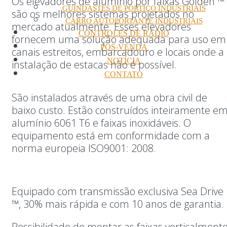
Os elevadores de alumínio por faixas Golden ™
GUINDASTES DE PÓRTICO INDUSTRIAIS
são os melhores sistemas projetados no
CARRO AUTOPORTANTE INDUSTRIAIS
mercado atualmente. Esses elevadores
CONTROLES DE RÁDIO
fornecem uma solução adequada para uso em
PÓS-VENDA
canais estreitos, embarcadouro e locais onde a
NOTÍCIA
instalação de estacas não é possível.
CONTATO
São instalados através de uma obra civil de
baixo custo. Estão construídos inteiramente e
alumínio 6061 T6 e faixas inoxidáveis. O
equipamento está em conformidade com a
norma europeia ISO9001: 2008.
Equipado com transmissão exclusiva Sea Drive
™, 30% mais rápida e com 10 anos de garantia.
Possibilidade de montar as faixas verticalment