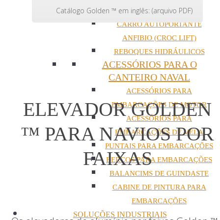
Catálogo Golden ™ em inglês: (arquivo PDF)
EMBARCAÇÕES
CARRO AUTOPORTANTE
ANFIBIO (CROC LIFT)
REBOQUES HIDRÁULICOS
ACESSÓRIOS PARA O
CANTEIRO NAVAL
ACESSÓRIOS PARA
ELEVADOR GOLDEN
EMBARCAÇÕES DE MOTOR
ACESSÓRIOS PARA
™ PARA NAVIOS POR
EMBARCAÇÕES DE VELA
PUNTAIS PARA EMBARCAÇÕES
FAIXAS
BERÇOS PARA EMBARCAÇÕES
BALANCIMS DE GUINDASTE
CABINE DE PINTURA PARA
EMBARCAÇÕES
SOLUÇÕES INDUSTRIAIS