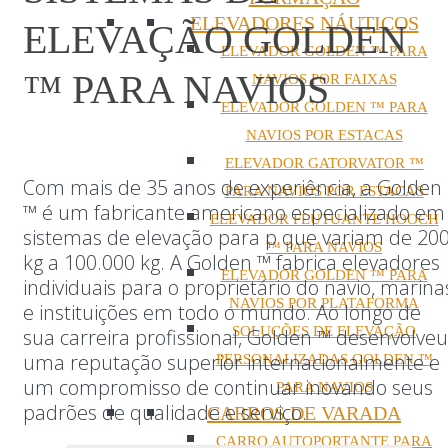
ELEVADORES NÁUTICOS
ELEVAÇÃO GOLDEN
ELEVADOR GOLDEN ™ PARA
™ PARA NAVIOS
NAVIOS POR FAIXAS
ELEVADOR GOLDEN ™ PARA
NAVIOS POR ESTACAS
ELEVADOR GATORVATOR ™
Com mais de 35 anos de experiência, a Golden
PARA NAVIOS POR ESTACAS
™ é um fabricante americano especializado em
ELEVADOR FLUTUANTE HOOCH
sistemas de elevação para p que variam de 20
™ PARA NAVIOS
kg a 100.000 kg. A Golden ™ fabrica elevadores
ELEVADOR GOLDEN ™ PARA
individuais para o proprietário do navio, marina
NAVIOS POR PLATAFORMA
e instituições em todo o mundo. Ao longo de
SOLUÇÕES DE ELEVAÇÃO
sua carreira profissional, Golden ™ desenvolveu
uma reputação superior internacionalmente e
PERSONALIZADAS GOLDEN ™
um compromisso de continuar inovando seus
PARA NAVIOS
padrões de qualidade e serviço.
CARROS DE VARADA
CARRO AUTOPORTANTE PARA