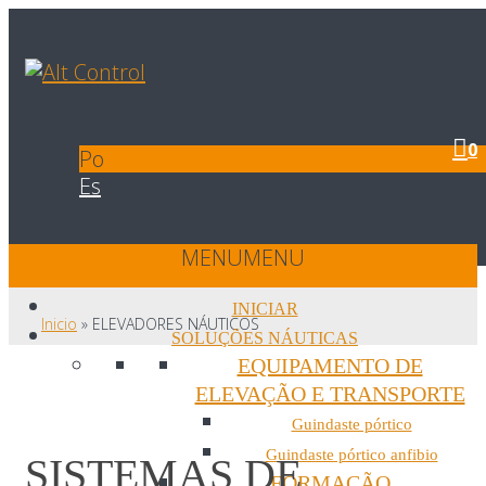
0
Po
Es
MENU
MENU
INICIAR
Inicio
»
ELEVADORES NÁUTICOS
SOLUÇÕES NÁUTICAS
EQUIPAMENTO DE
ELEVAÇÃO E TRANSPORTE
Guindaste pórtico
Guindaste pórtico anfibio
SISTEMAS DE
FORMAÇÃO